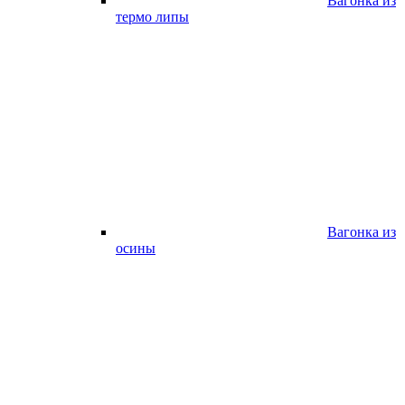
Вагонка из
термо липы
Вагонка из
осины