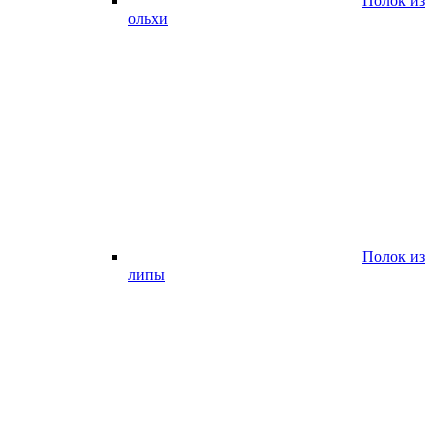
Полок из
ольхи
Полок из
липы