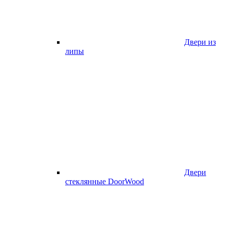
Двери из
липы
Двери
стеклянные DoorWood