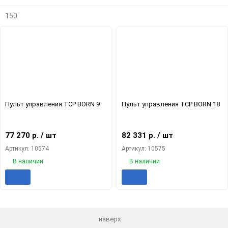
150
Пульт управления TCP BORN 9
Пульт управления TCP BORN 18
77 270
р.
/ шт
82 331
р.
/ шт
Артикул: 10574
Артикул: 10575
В наличии
В наличии
Добавить
Добавить
Добавит
Доб
в
к
в
к
избранное
сравнению
избранн
сра
наверх