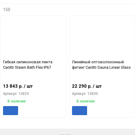
150
Гибкая силиконовая лента
Линейный оптоволоконный
Cariitti Steam Bath Flex IP67
фитинг Cariitti Sauna Linear Glass
13 843
р.
/ шт
22 290
р.
/ шт
Артикул: 10829
Артикул: 10830
В наличии
В наличии
Добавить
Добавить
Добавит
Доб
в
к
в
к
избранное
сравнению
избранн
сра