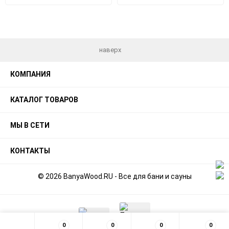
в
к
в
к
избранное
сравнению
избранное
срав
наверх
КОМПАНИЯ
КАТАЛОГ ТОВАРОВ
МЫ В СЕТИ
КОНТАКТЫ
© 2026 BanyaWood.RU - Все для бани и сауны
0
0
0
0