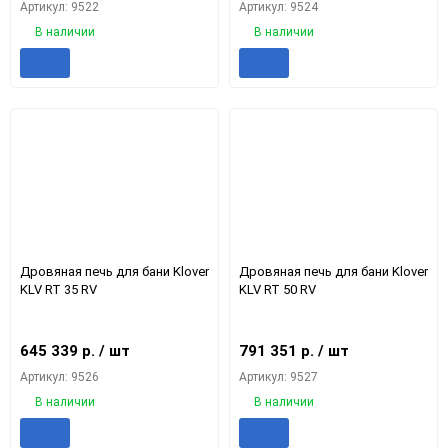
Артикул: 9522
Артикул: 9524
В наличии
В наличии
Добавить
Добавить
Добавить
Доба
в
к
в
к
избранное
сравнению
избранное
срав
еще 1 фото
еще 7 фото
Дровяная печь для бани Klover
Дровяная печь для бани Klover
KLV RT 35 RV
KLV RT 50 RV
645 339
р.
/ шт
791 351
р.
/ шт
Артикул: 9526
Артикул: 9527
В наличии
В наличии
Добавить
Добавить
Добавить
Доба