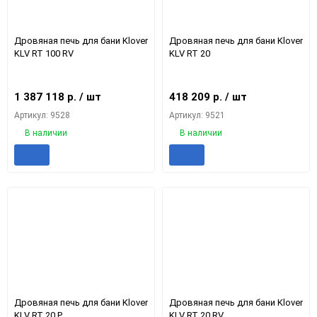
150
Дровяная печь для бани Klover
Дровяная печь для бани Klover
KLV RT 100 RV
KLV RT 20
1 387 118
р.
/ шт
418 209
р.
/ шт
Артикул: 9528
Артикул: 9521
В наличии
В наличии
Добавить
Добавить
Добавить
Доба
в
к
в
к
избранное
сравнению
избранное
срав
Дровяная печь для бани Klover
Дровяная печь для бани Klover
KLV RT 20 P
KLV RT 20 RV