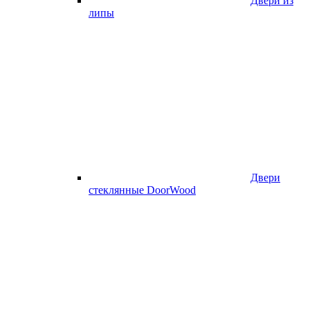
Двери из
липы
Двери
стеклянные DoorWood