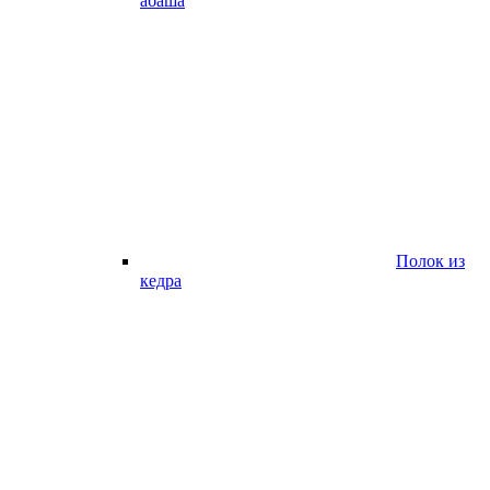
абаша
Полок из
кедра