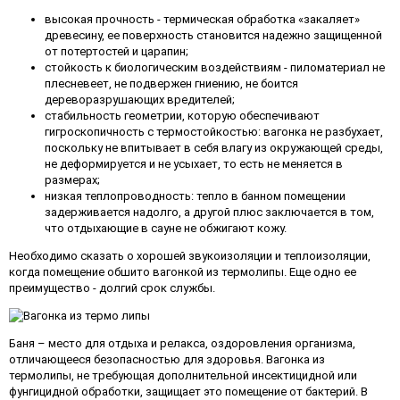
высокая прочность - термическая обработка «закаляет»
древесину, ее поверхность становится надежно защищенной
от потертостей и царапин;
стойкость к биологическим воздействиям - пиломатериал не
плесневеет, не подвержен гниению, не боится
дереворазрушающих вредителей;
стабильность геометрии, которую обеспечивают
гигроскопичность с термостойкостью: вагонка не разбухает,
поскольку не впитывает в себя влагу из окружающей среды,
не деформируется и не усыхает, то есть не меняется в
размерах;
низкая теплопроводность: тепло в банном помещении
задерживается надолго, а другой плюс заключается в том,
что отдыхающие в сауне не обжигают кожу.
Необходимо сказать о хорошей звукоизоляции и теплоизоляции,
когда помещение обшито вагонкой из термолипы. Еще одно ее
преимущество - долгий срок службы.
Баня – место для отдыха и релакса, оздоровления организма,
отличающееся безопасностью для здоровья. Вагонка из
термолипы, не требующая дополнительной инсектицидной или
фунгицидной обработки, защищает это помещение от бактерий. В