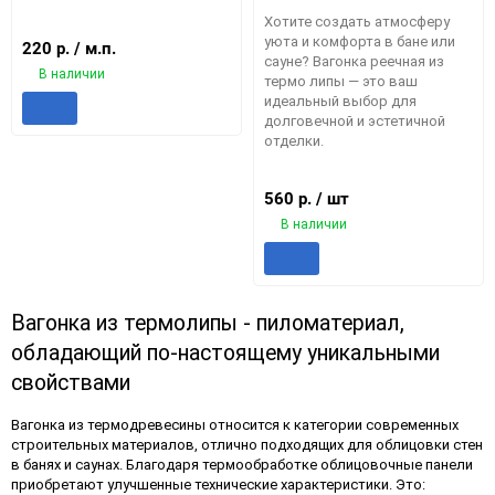
Хотите создать атмосферу
уюта и комфорта в бане или
220
р.
/ м.п.
сауне? Вагонка реечная из
В наличии
термо липы — это ваш
идеальный выбор для
Добавить
Добавить
долговечной и эстетичной
в
к
отделки.
избранное
сравнению
560
р.
/ шт
В наличии
Добавить
Доба
в
к
избранное
срав
Вагонка из термолипы - пиломатериал,
обладающий по-настоящему уникальными
свойствами
Вагонка из термодревесины относится к категории современных
строительных материалов, отлично подходящих для облицовки стен
в банях и саунах. Благодаря термообработке облицовочные панели
приобретают улучшенные технические характеристики. Это: