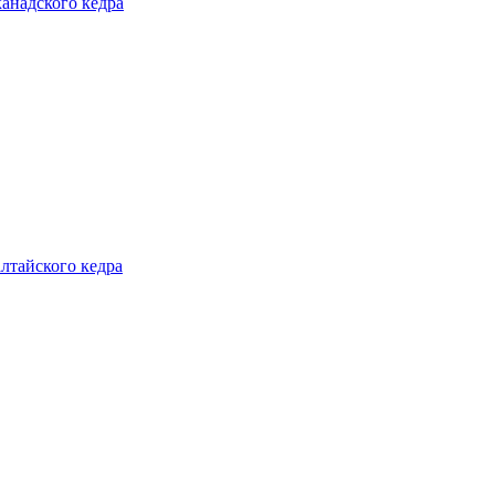
канадского кедра
алтайского кедра