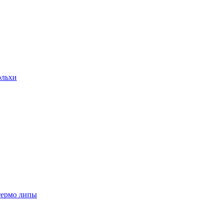
ольхи
термо липы