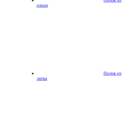
Полок из
ольхи
Полок из
липы