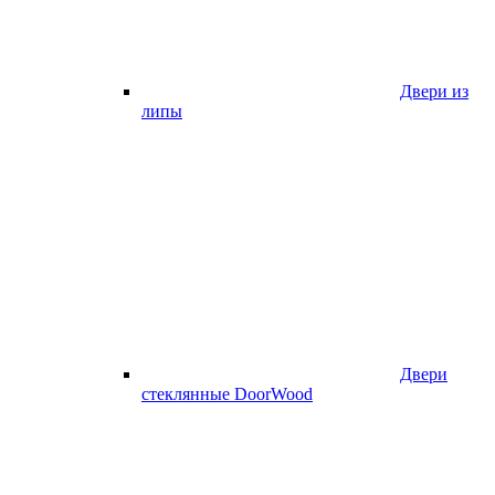
Двери из
липы
Двери
стеклянные DoorWood