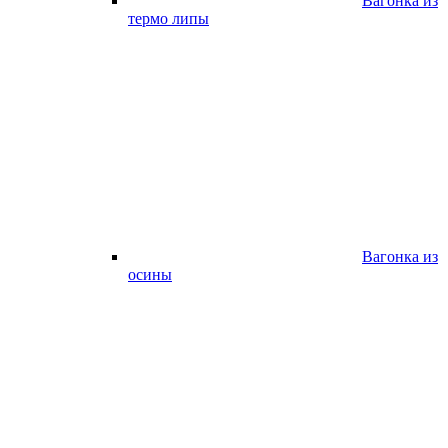
Вагонка из
термо липы
Вагонка из
осины