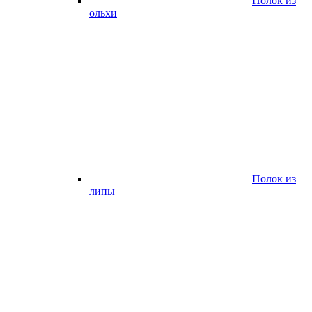
Полок из
ольхи
Полок из
липы