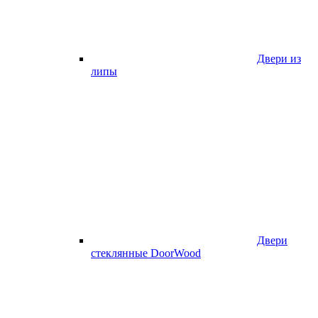
Двери из
липы
Двери
стеклянные DoorWood