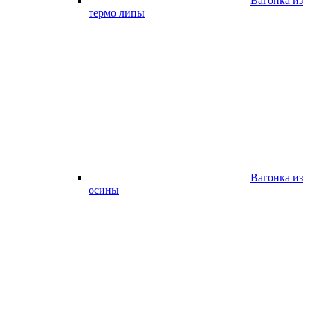
Вагонка из
термо липы
Вагонка из
осины