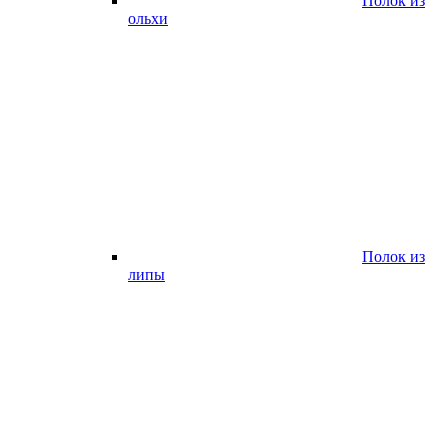
Полок из
ольхи
Полок из
липы