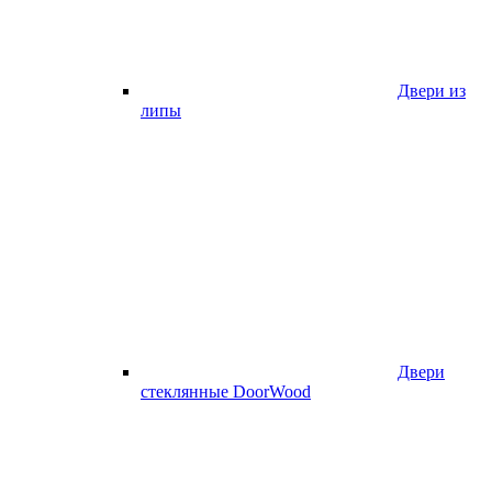
Двери из
липы
Двери
стеклянные DoorWood