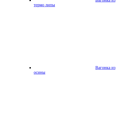
Вагонка из
термо липы
Вагонка из
осины